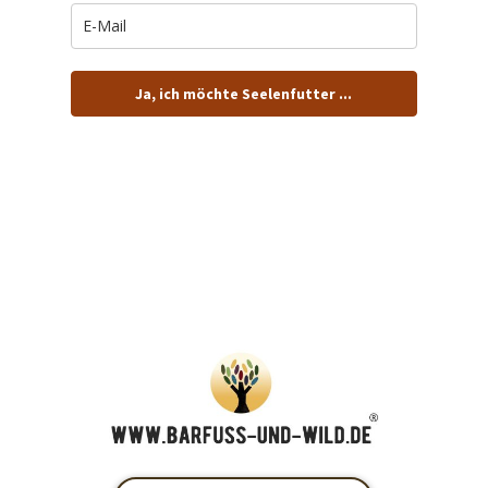
Ja, ich möchte Seelenfutter ...
… und dafür E-Mails von barfuß+wild erhalten.
ACHTUNG: Schau in Dein Mail-Postfach und bestätige
Deine Anmeldung!
Du kannst das E-Mail-Abo natürlich jederzeit ändern oder
kündigen.