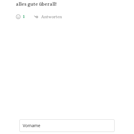
alles gute überall!
1
Antworten
Trage Dich hier ein für Dein Seelenfutter.
Jeden Morgen um 6 Uhr. In Dein Mail-
Postfach. Kostenlos.