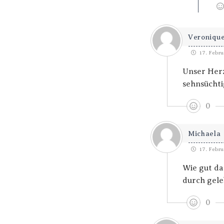
Veroniqu
17. Febru
Unser Herz
sehnsüchtig
0
Michaela
17. Febru
Wie gut da
durch gele
0