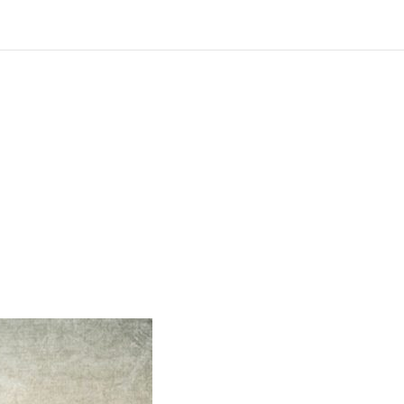
?
ng und