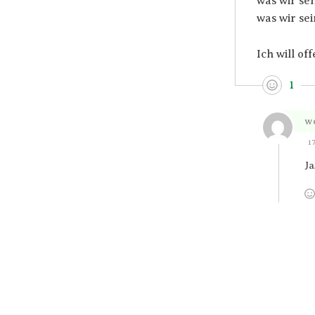
was wir se
was wir se
Ich will of
1
wo
1
Ja