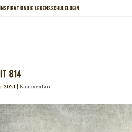
INSPIRATION
DIE LEBENSSCHULE
LOGIN
Dir wurde dieses Seelenfutter weitergeleitet
stütze uns mit Deiner kostenlosen Eintragu
erhalte Dein eigenes Seelenfutter!
it 814
r 2021
|
Kommentare