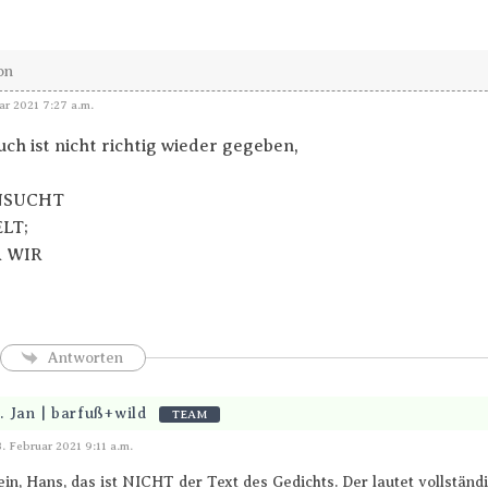
on
ar 2021 7:27 a.m.
uch ist nicht richtig wieder gegeben,
NSUCHT
LT;
 WIR
Antworten
. Jan | barfuß+wild
TEAM
Antworten
8. Februar 2021 9:11 a.m.
in, Hans, das ist NICHT der Text des Gedichts. Der lautet vollständi