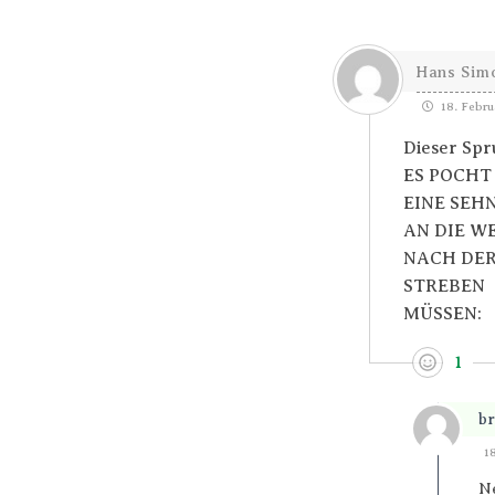
Hans Sim
18. Febru
Dieser Spr
ES POCHT
EINE SEH
AN DIE WE
NACH DER
STREBEN
MÜSSEN:
1
br
1
Ne