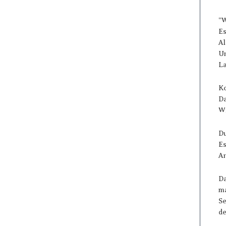
“
Es
Al
Un
La
Ko
Da
Wi
Du
Es
An
Da
ma
Se
de