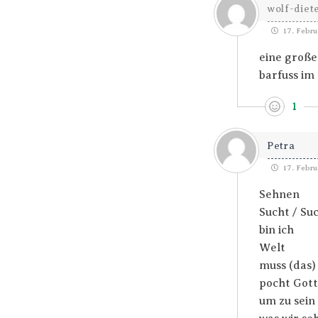
wolf-diete
17. Febru
eine große
barfuss im 
1
Petra
17. Febru
Sehnen
Sucht / Su
bin ich
Welt
muss (das)
pocht Gott
um zu sein