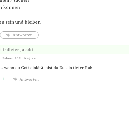
hnen / suchen
in können
fen sein und bleiben
Antworten
lf-dieter jacobi
Antworten
7. Februar 2021 10:43 a.m.
… wenn du Gott einläßt, bist du Du .. in tiefer Ruh.
1
Antworten