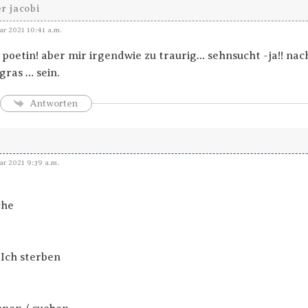
r jacobi
ar 2021 10:41 a.m.
 poetin! aber mir irgendwie zu traurig… sehnsucht -ja!! nac
gras … sein.
Antworten
ar 2021 9:39 a.m.
che
 Ich sterben