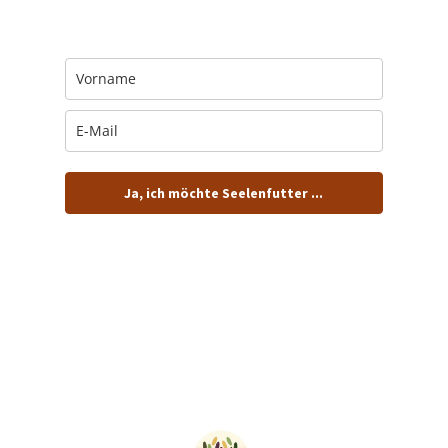
Jeden Morgen um 6 Uhr. In Dein Mail-
Postfach. Kostenlos.
Ja, ich möchte Seelenfutter ...
… und dafür E-Mails von barfuß+wild erhalten.
ACHTUNG: Schau in Dein Mail-Postfach und bestätige
Deine Anmeldung!
Du kannst das E-Mail-Abo natürlich jederzeit ändern oder
kündigen.