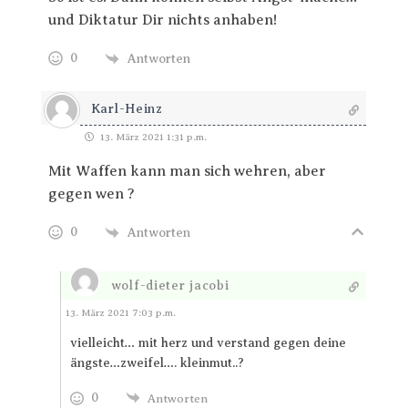
und Diktatur Dir nichts anhaben!
0
Antworten
Karl-Heinz
13. März 2021 1:31 p.m.
Mit Waffen kann man sich wehren, aber
gegen wen ?
0
Antworten
wolf-dieter jacobi
Antworten
13. März 2021 7:03 p.m.
vielleicht… mit herz und verstand gegen deine
ängste…zweifel…. kleinmut..?
0
Antworten