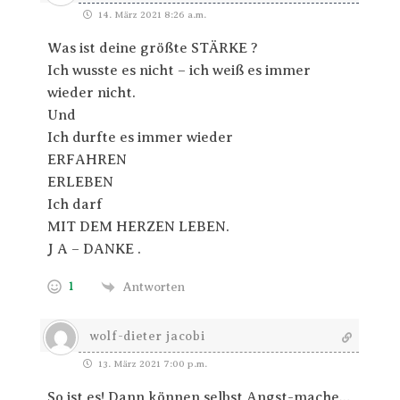
14. März 2021 8:26 a.m.
Was ist deine größte STÄRKE ?
Ich wusste es nicht – ich weiß es immer
wieder nicht.
Und
Ich durfte es immer wieder
ERFAHREN
ERLEBEN
Ich darf
MIT DEM HERZEN LEBEN.
J A – DANKE .
1
Antworten
wolf-dieter jacobi
13. März 2021 7:00 p.m.
So ist es! Dann können selbst Angst-mache…