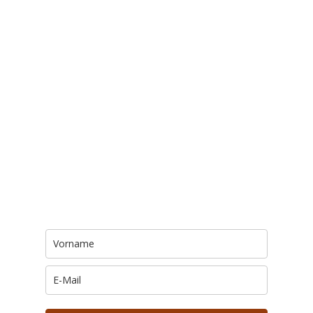
Trage Dich hier ein für Dein Seelenfutter.
Jeden Morgen um 6 Uhr. In Dein Mail-
Postfach. Kostenlos.