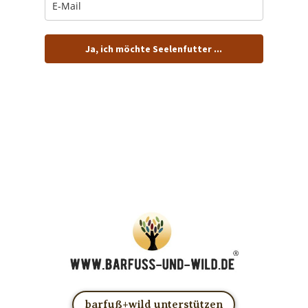
Ja, ich möchte Seelenfutter ...
… und dafür E-Mails von barfuß+wild erhalten.
ACHTUNG: Schau in Dein Mail-Postfach und bestätige
Deine Anmeldung!
Du kannst das E-Mail-Abo natürlich jederzeit ändern oder
kündigen.
barfuß+wild unterstützen