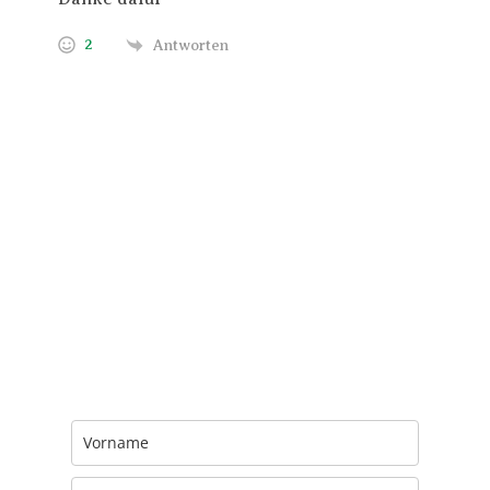
2
Antworten
Trage Dich hier ein für Dein Seelenfutter.
Jeden Morgen um 6 Uhr. In Dein Mail-
Postfach. Kostenlos.