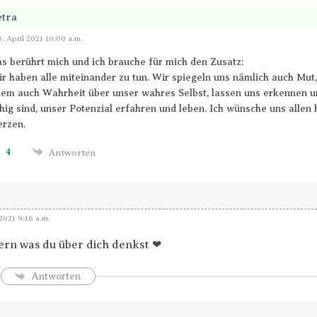
etra
Antworten
0. April 2021 10:00 a.m.
s berührt mich und ich brauche für mich den Zusatz:
r haben alle miteinander zu tun. Wir spiegeln uns nämlich auch Mut,
lem auch Wahrheit über unser wahres Selbst, lassen uns erkennen u
hig sind, unser Potenzial erfahren und leben. Ich wünsche uns alle
rzen.
4
Antworten
2021 9:16 a.m.
rn was du über dich denkst ❤
Antworten