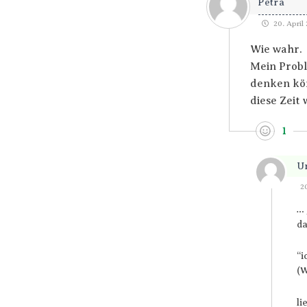
Petra
20. April 
Wie wahr.
Mein Probl
denken kön
diese Zeit 
1
U
20
… 
da
“i
(W
li