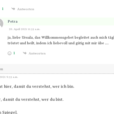
1
Antworten
Petra
Antworten
20. April 2021 11:33 a.m.
ja, liebe Ursula, das Willkommensgebet begleitet auch mich tägl
tröstet und heilt, indem ich liebevoll und gütig mit mir übe ….
1
Antworten
on
2021 9:33 a.m.
ht hier, damit du verstehst, wer ich bin.
r, damit du verstehst, wer du bist.
n Spiegel.