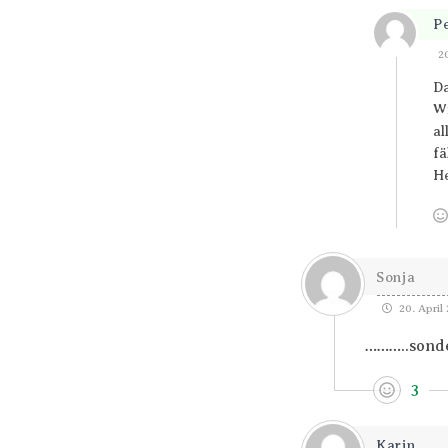
P
2
Da
Wi
al
fä
He
Sonja
20. April 
………..sonde
3
Karin ...