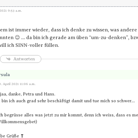
2021 9:53 a.m.
em ist immer wieder, dass ich denke zu wissen, was ander
nten 😉 … da bin ich gerade am üben “um-zu-denken”, bzw
will ich SINN-voller füllen.
Antworten
rsula
Antworten
. April 2021 11:06 a.m.
jaa, danke, Petra und Hans.
 bin ich auch grad sehr beschäftigt damit und tue mich so schwer…
ch begrüsse alles was jetzt zu mir kommt, denn ich weiss, dass es m
illkommensgebet)
ebe Grüße ❣