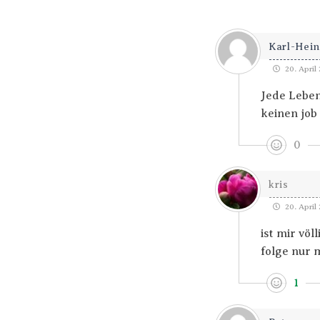
Karl-Hein
20. April 
Jede Leben
keinen job 
0
kris
20. April 
ist mir vö
folge nur m
1