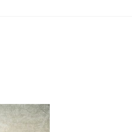
?
ng und