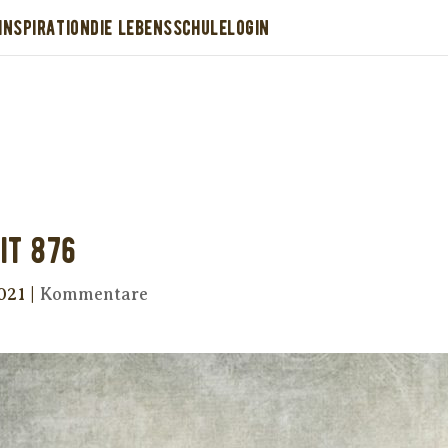
INSPIRATION
DIE LEBENSSCHULE
LOGIN
Dir wurde dieses Seelenfutter weitergeleitet
stütze uns mit Deiner kostenlosen Eintragu
erhalte Dein eigenes Seelenfutter!
it 876
021
|
Kommentare