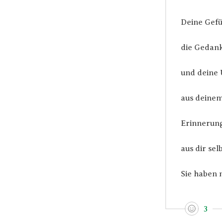
Deine Gefüh
die Gedank
und deine U
aus deinem
Erinnerung
aus dir selb
Sie haben n
3