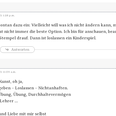
1 1:58 p.m.
pontan dazu ein: Vielleicht will was ich nicht ändern kann, 
ist nicht immer die beste Option. Ich bin für anschauen, be
Stempel drauf. Dann ist loslassen ein Kinderspiel.
Antworten
1 11:09 a.m.
Kunst, oh ja,
geben – Loslassen – Nichtanhaften.
 Übung, Übung, Durchhaltevermögen
 Lehrer …
und Liebe mit mir selbst