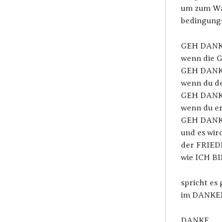
um zum Wa
bedingung
GEH DAN
wenn die 
GEH DAN
wenn du de
GEH DAN
wenn du e
GEH DAN
und es wir
der FRIED
wie ICH BI
spricht es
im DANKE
DANKE.