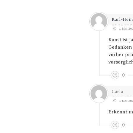
Karl-Hein
1. Mai 20
Kunst ist 
Gedanken a
vorher prü
vorsorglich
0
Carla
1. Mai 20
Erkennt m
0