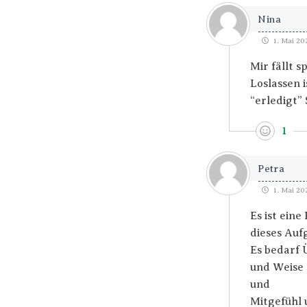
Nina
1. Mai 202
Mir fällt s
Loslassen 
“erledigt” 
1
Petra
1. Mai 202
Es ist eine 
dieses Auf
Es bedarf
und Weise
und
Mitgefühl 