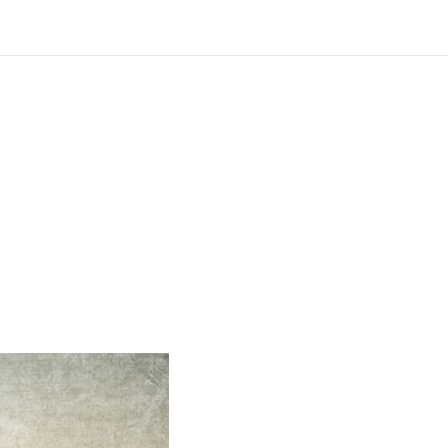
?
ng und