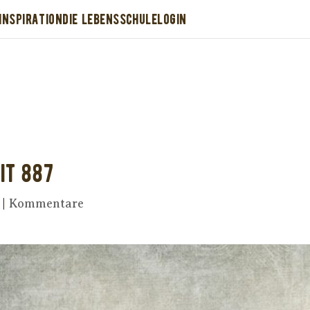
INSPIRATION
DIE LEBENSSCHULE
LOGIN
Dir wurde dieses Seelenfutter weitergeleitet
stütze uns mit Deiner kostenlosen Eintragu
erhalte Dein eigenes Seelenfutter!
it 887
|
Kommentare