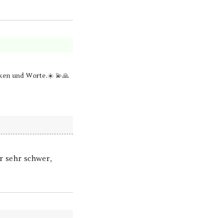
ken und Worte.☀️ 💫🙏
r sehr schwer,