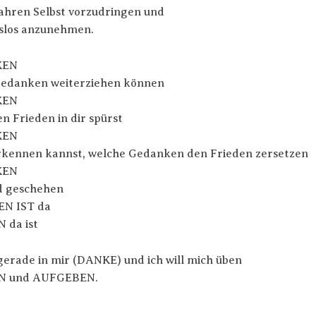
hren Selbst vorzudringen und
slos anzunehmen.
KEN
Gedanken weiterziehen können
KEN
n Frieden in dir spürst
KEN
rkennen kannst, welche Gedanken den Frieden zersetzen
KEN
d geschehen
EN IST da
N da ist
 gerade in mir (DANKE) und ich will mich üben
N und AUFGEBEN.