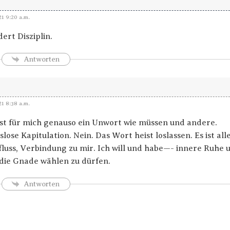
21 9:20 a.m.
ert Disziplin.
Antworten
21 8:38 a.m.
st für mich genauso ein Unwort wie müssen und andere.
ose Kapitulation. Nein. Das Wort heist loslassen. Es ist all
fluss, Verbindung zu mir. Ich will und habe—- innere Ruhe
die Gnade wählen zu dürfen.
Antworten