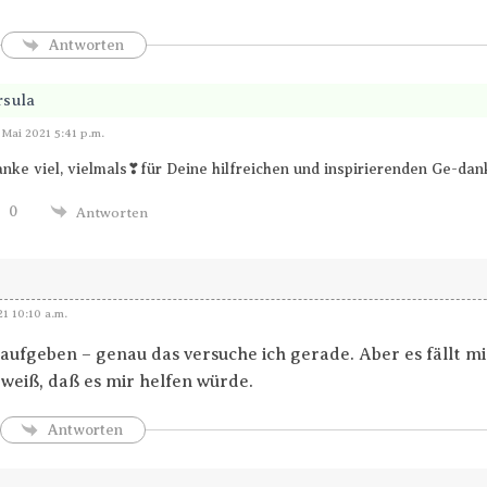
Antworten
rsula
Antworten
. Mai 2021 5:41 p.m.
nke viel, vielmals❣für Deine hilfreichen und inspirierenden Ge-dan
0
Antworten
1 10:10 a.m.
ufgeben – genau das versuche ich gerade. Aber es fällt mi
 weiß, daß es mir helfen würde.
Antworten