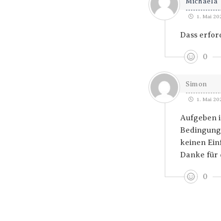
Michaela
1. Mai 20
Dass erford
0
Simon
1. Mai 20
Aufgeben i
Bedingungsl
keinen Ein
Danke für 
0