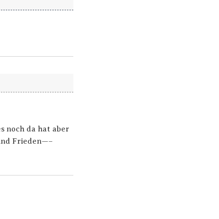
es noch da hat aber
 und Frieden—–