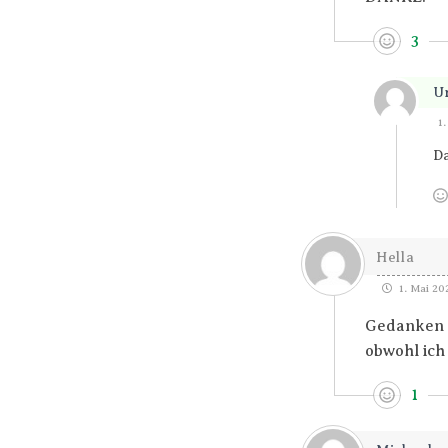
3
U
1
Da
Hella
1. Mai 202
Gedanken a
obwohl ich
1