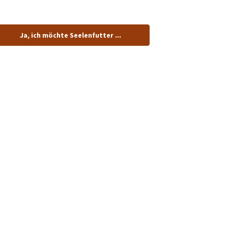
tenlos.
Ja, ich möchte Seelenfutter ...
dung!
n.