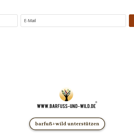
Morgen um 6 Uhr. In Dein Mail-Postfach. Kos
… und dafür E-Mails von barfuß+wild erhalten.
UNG: Schau in Dein Mail-Postfach und bestätige Deine Anmel
u kannst das E-Mail-Abo natürlich jederzeit ändern oder kündige
barfuß+wild unterstützen