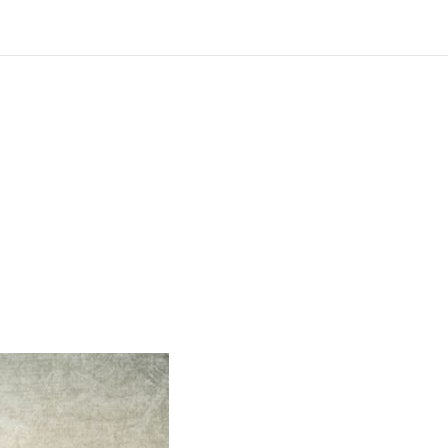
?
ng und