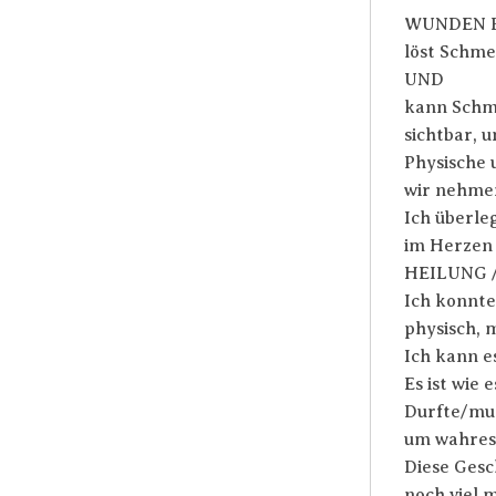
WUNDEN 
löst Schme
UND
kann Schm
sichtbar, u
Physische
wir nehmen
Ich überle
im Herzen 
HEILUNG /
Ich konnte
physisch, 
Ich kann e
Es ist wie es
Durfte/mus
um wahres 
Diese Gesc
noch viel 