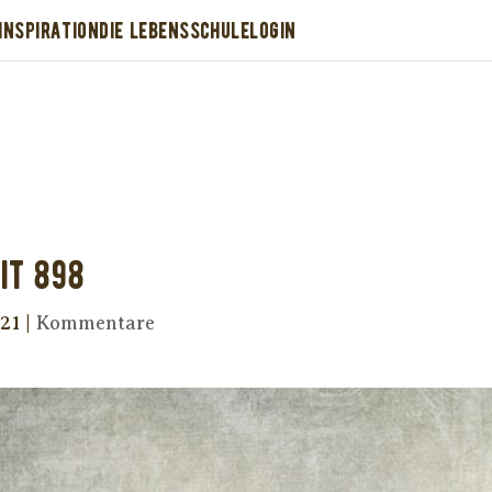
INSPIRATION
DIE LEBENSSCHULE
LOGIN
Dir wurde dieses Seelenfutter weitergeleitet
stütze uns mit Deiner kostenlosen Eintragu
erhalte Dein eigenes Seelenfutter!
it 898
021
|
Kommentare