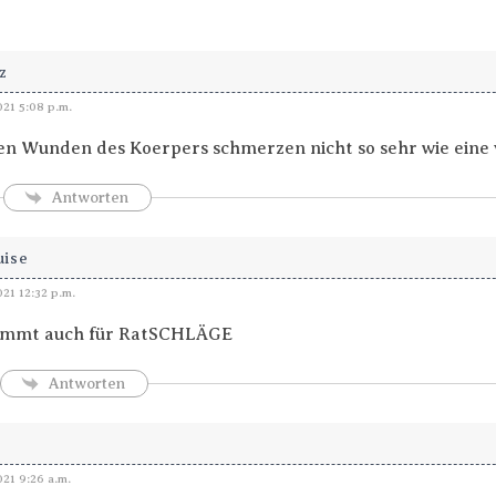
z
021 5:08 p.m.
en Wunden des Koerpers schmerzen nicht so sehr wie eine
Antworten
uise
021 12:32 p.m.
stimmt auch für RatSCHLÄGE
Antworten
021 9:26 a.m.