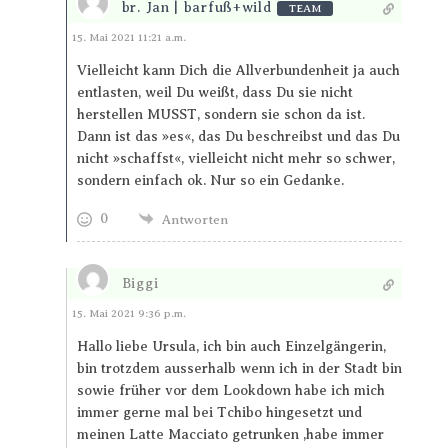
br. Jan | barfuß+wild
TEAM
Antworten
15. Mai 2021 11:21 a.m.
Vielleicht kann Dich die Allverbundenheit ja auch
entlasten, weil Du weißt, dass Du sie nicht
herstellen MUSST, sondern sie schon da ist.
Dann ist das »es«, das Du beschreibst und das Du
nicht »schaffst«, vielleicht nicht mehr so schwer,
sondern einfach ok. Nur so ein Gedanke.
0
Antworten
Biggi
Antworten
15. Mai 2021 9:36 p.m.
Hallo liebe Ursula, ich bin auch Einzelgängerin,
bin trotzdem ausserhalb wenn ich in der Stadt bin
sowie früher vor dem Lookdown habe ich mich
immer gerne mal bei Tchibo hingesetzt und
meinen Latte Macciato getrunken ,habe immer