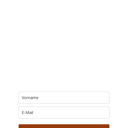
Trage Dich hier ein für Dein Seelenfutter.
Jeden Morgen um 6 Uhr. In Dein Mail-
Postfach. Kostenlos.