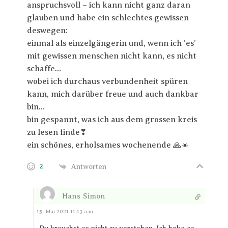
anspruchsvoll – ich kann nicht ganz daran
glauben und habe ein schlechtes gewissen
deswegen:
einmal als einzelgängerin und, wenn ich ‘es’
mit gewissen menschen nicht kann, es nicht
schaffe…
wobei ich durchaus verbundenheit spüren
kann, mich darüber freue und auch dankbar
bin…
bin gespannt, was ich aus dem grossen kreis
zu lesen finde❣
ein schönes, erholsames wochenende 🙏☀️
2
Antworten
Hans Simon
Antworten
15. Mai 2021 11:13 a.m.