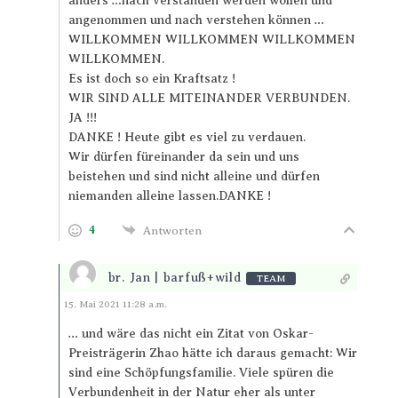
anders …nach verstanden werden wollen und
angenommen und nach verstehen können …
WILLKOMMEN WILLKOMMEN WILLKOMMEN
WILLKOMMEN.
Es ist doch so ein Kraftsatz !
WIR SIND ALLE MITEINANDER VERBUNDEN.
JA !!!
DANKE ! Heute gibt es viel zu verdauen.
Wir dürfen füreinander da sein und uns
beistehen und sind nicht alleine und dürfen
niemanden alleine lassen.DANKE !
4
Antworten
br. Jan | barfuß+wild
TEAM
Antworten
15. Mai 2021 11:28 a.m.
… und wäre das nicht ein Zitat von Oskar-
Preisträgerin Zhao hätte ich daraus gemacht: Wir
sind eine Schöpfungsfamilie. Viele spüren die
Verbundenheit in der Natur eher als unter