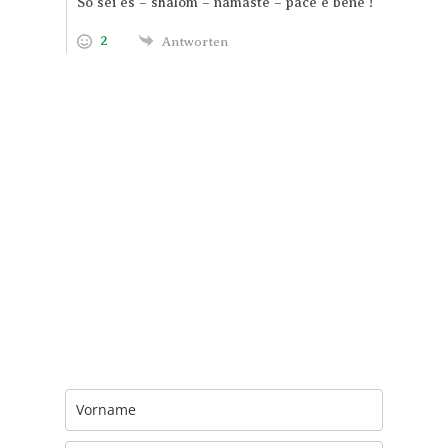
So sei es – shalom – namaste – pace e bene !
2
Antworten
Trage Dich hier ein für Dein Seelenfutter.
Jeden Morgen um 6 Uhr. In Dein Mail-
Postfach. Kostenlos.