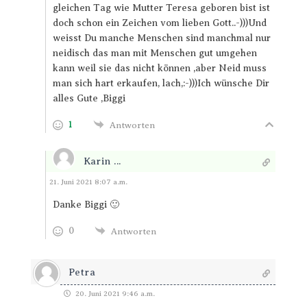
gleichen Tag wie Mutter Teresa geboren bist ist
doch schon ein Zeichen vom lieben Gott..-)))Und
weisst Du manche Menschen sind manchmal nur
neidisch das man mit Menschen gut umgehen
kann weil sie das nicht können ,aber Neid muss
man sich hart erkaufen, lach,:-)))Ich wünsche Dir
alles Gute ,Biggi
1
Antworten
Karin ...
Antworten
21. Juni 2021 8:07 a.m.
Danke Biggi 🙂
0
Antworten
Petra
20. Juni 2021 9:46 a.m.