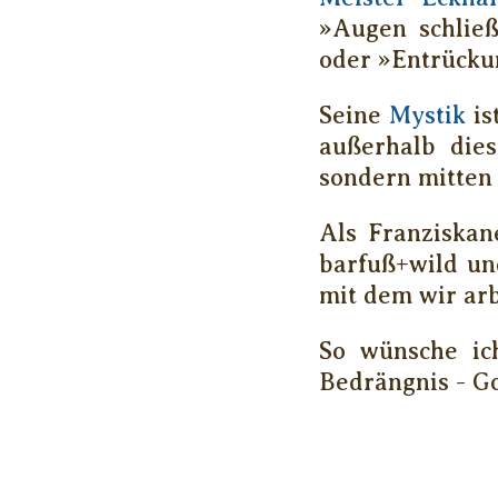
»Augen schließ
oder »Entrücku
Seine
Mystik
is
außerhalb dies
sondern mitten 
Als Franziskane
barfuß+wild un
mit dem wir arb
So wünsche ic
Bedrängnis - Go