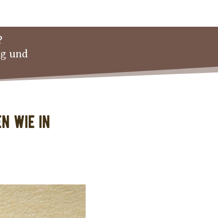
?
ng und
n wie in