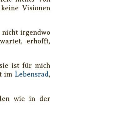
 keine Visionen
t nicht irgendwo
artet, erhofft,
sie ist für mich
kt im
Lebensrad
,
den wie in der