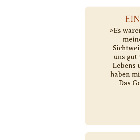
EI
»Es ware
mein
Sichtwei
uns gut 
Lebens u
haben mic
Das Go