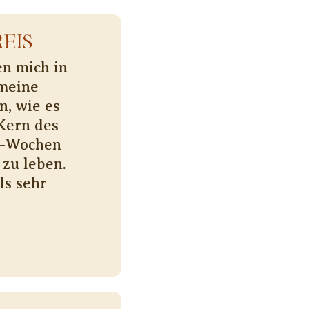
EIS
n mich in
meine
n, wie es
 Kern des
os-Wochen
 zu leben.
ls sehr