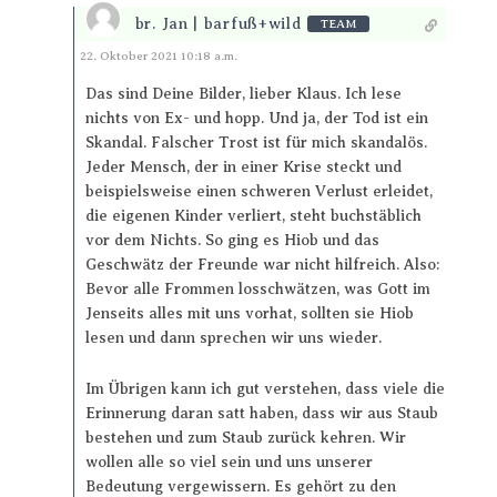
br. Jan | barfuß+wild
TEAM
Antworten
22. Oktober 2021 10:18 a.m.
Das sind Deine Bilder, lieber Klaus. Ich lese
nichts von Ex- und hopp. Und ja, der Tod ist ein
Skandal. Falscher Trost ist für mich skandalös.
Jeder Mensch, der in einer Krise steckt und
beispielsweise einen schweren Verlust erleidet,
die eigenen Kinder verliert, steht buchstäblich
vor dem Nichts. So ging es Hiob und das
Geschwätz der Freunde war nicht hilfreich. Also:
Bevor alle Frommen losschwätzen, was Gott im
Jenseits alles mit uns vorhat, sollten sie Hiob
lesen und dann sprechen wir uns wieder.
Im Übrigen kann ich gut verstehen, dass viele die
Erinnerung daran satt haben, dass wir aus Staub
bestehen und zum Staub zurück kehren. Wir
wollen alle so viel sein und uns unserer
Bedeutung vergewissern. Es gehört zu den