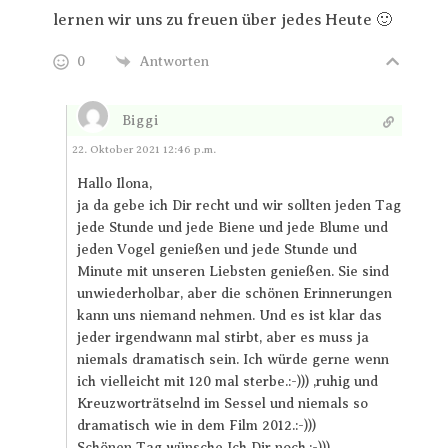
lernen wir uns zu freuen über jedes Heute 🙂
0
Antworten
Biggi
Antworten
22. Oktober 2021 12:46 p.m.
Hallo Ilona,
ja da gebe ich Dir recht und wir sollten jeden Tag
jede Stunde und jede Biene und jede Blume und
jeden Vogel genießen und jede Stunde und
Minute mit unseren Liebsten genießen. Sie sind
unwiederholbar, aber die schönen Erinnerungen
kann uns niemand nehmen. Und es ist klar das
jeder irgendwann mal stirbt, aber es muss ja
niemals dramatisch sein. Ich würde gerne wenn
ich vielleicht mit 120 mal sterbe.:-))) ,ruhig und
Kreuzworträtselnd im Sessel und niemals so
dramatisch wie in dem Film 2012.:-)))
Schönen Tag wünsche Ich Dir noch.:-)))