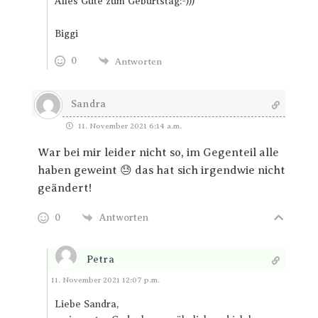
Alles Gute zum Geburtstag:-)))
Biggi
0
Antworten
Sandra
11. November 2021 6:14 a.m.
War bei mir leider nicht so, im Gegenteil alle
haben geweint 😓 das hat sich irgendwie nicht
geändert!
0
Antworten
Petra
Antworten
11. November 2021 12:07 p.m.
Liebe Sandra,