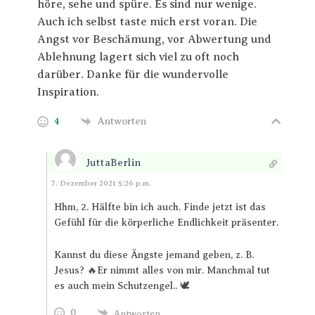
höre, sehe und spüre. Es sind nur wenige.
Auch ich selbst taste mich erst voran. Die
Angst vor Beschämung, vor Abwertung und
Ablehnung lagert sich viel zu oft noch
darüber. Danke für die wundervolle
Inspiration.
4
Antworten
JuttaBerlin
Antworten
7. Dezember 2021 5:26 p.m.
Hhm, 2. Hälfte bin ich auch. Finde jetzt ist das
Gefühl für die körperliche Endlichkeit präsenter.
Kannst du diese Ängste jemand geben, z. B.
Jesus? 🔥Er nimmt alles von mir. Manchmal tut
es auch mein Schutzengel.. 🕊️
0
Antworten