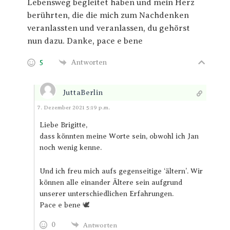
Lebensweg begleitet haben und mein Herz
berührten, die die mich zum Nachdenken
veranlassten und veranlassen, du gehörst
nun dazu. Danke, pace e bene
5
Antworten
JuttaBerlin
Antworten
7. Dezember 2021 5:19 p.m.
Liebe Brigitte,
dass könnten meine Worte sein, obwohl ich Jan
noch wenig kenne.
Und ich freu mich aufs gegenseitige ‘ältern’. Wir
können alle einander Ältere sein aufgrund
unserer unterschiedlichen Erfahrungen.
Pace e bene 🕊️
0
Antworten