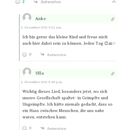
2
Antworten
Anke
Antworten
5. Dezember 2021 9:22 a.m.
Ich bin gerne das kleine Kind und freue mich
auch hier dabei sein zu können. Jeden Tag 😊🙏✨
0
Antworten
Ulla
Antworten
5. Dezember 2021 6:46 p.m.
Wichtig dieses Lied, besonders jetzt, wo sich
unsere Gesellschaft spaltet- in Geimpfte und
Ungeimpfte. Ich hätte niemals gedacht, dass so
ein Hass zwischen Menschen, die uns nahe
waren, entstehen kann.
0
Antworten