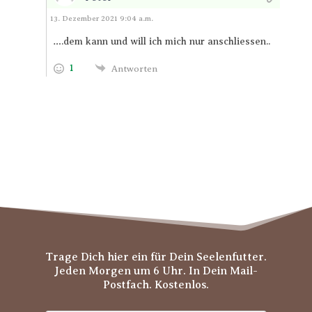
Antworten
13. Dezember 2021 9:04 a.m.
….dem kann und will ich mich nur anschliessen..
1
Antworten
Trage Dich hier ein für Dein Seelenfutter.
Jeden Morgen um 6 Uhr. In Dein Mail-
Postfach. Kostenlos.