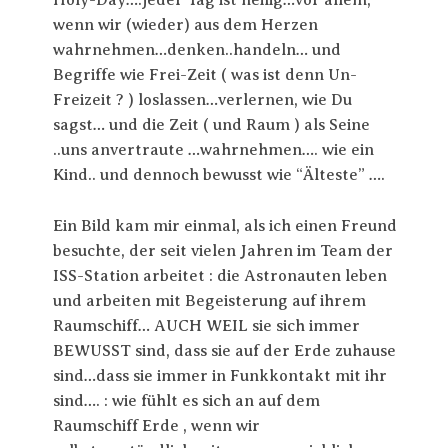
Holy-Day….jeder Tag ist heilig…vor allem,
wenn wir (wieder) aus dem Herzen
wahrnehmen…denken..handeln… und
Begriffe wie Frei-Zeit ( was ist denn Un-
Freizeit ? ) loslassen…verlernen, wie Du
sagst… und die Zeit ( und Raum ) als Seine
..uns anvertraute …wahrnehmen…. wie ein
Kind.. und dennoch bewusst wie “Älteste” ….
Ein Bild kam mir einmal, als ich einen Freund
besuchte, der seit vielen Jahren im Team der
ISS-Station arbeitet : die Astronauten leben
und arbeiten mit Begeisterung auf ihrem
Raumschiff… AUCH WEIL sie sich immer
BEWUSST sind, dass sie auf der Erde zuhause
sind…dass sie immer in Funkkontakt mit ihr
sind…. : wie fühlt es sich an auf dem
Raumschiff Erde , wenn wir