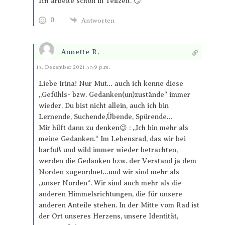
Ich arbeite schon in Teilzeit. 😏
0
Antworten
Annette R.
Antworten
13. Dezember 2021 5:59 p.m.
Liebe Irina! Nur Mut… auch ich kenne diese
„Gefühls- bzw. Gedanken(un)zustände“ immer
wieder. Du bist nicht allein, auch ich bin
Lernende, Suchende,Übende, Spürende…
Mir hilft dann zu denken😉 : „Ich bin mehr als
meine Gedanken.“ Im Lebensrad, das wir bei
barfuß und wild immer wieder betrachten,
werden die Gedanken bzw. der Verstand ja dem
Norden zugeordnet…und wir sind mehr als
„unser Norden“. Wir sind auch mehr als die
anderen Himmelsrichtungen, die für unsere
anderen Anteile stehen. In der Mitte vom Rad ist
der Ort unseres Herzens, unsere Identität,