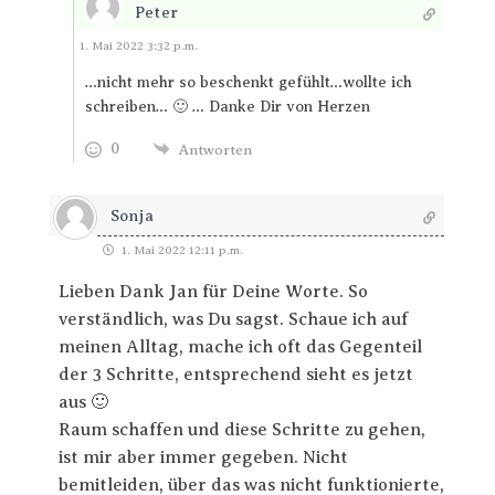
Peter
Antworten
1. Mai 2022 3:32 p.m.
…nicht mehr so beschenkt gefühlt…wollte ich
schreiben… 🙂 … Danke Dir von Herzen
0
Antworten
Sonja
1. Mai 2022 12:11 p.m.
Lieben Dank Jan für Deine Worte. So
verständlich, was Du sagst. Schaue ich auf
meinen Alltag, mache ich oft das Gegenteil
der 3 Schritte, entsprechend sieht es jetzt
aus 🙂
Raum schaffen und diese Schritte zu gehen,
ist mir aber immer gegeben. Nicht
bemitleiden, über das was nicht funktionierte,