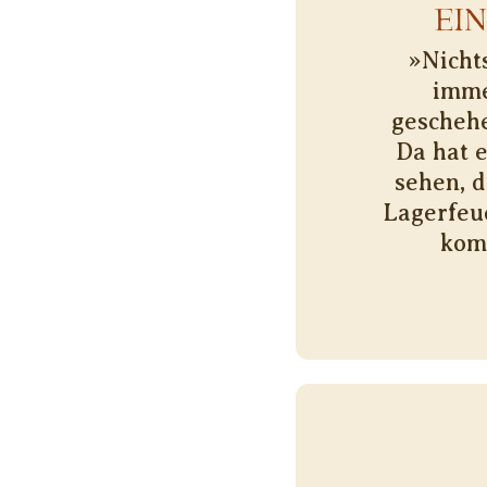
EI
»Nicht
imme
geschehe
Da hat 
sehen, d
Lagerfeu
kom