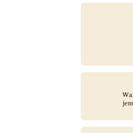
Wan
jem