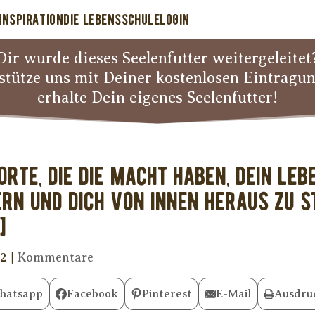
INSPIRATION
DIE LEBENSSCHULE
LOGIN
Dir wurde dieses Seelenfutter weitergeleitet
stütze uns mit Deiner kostenlosen Eintragu
erhalte Dein eigenes Seelenfutter!
orte, die die Macht haben, Dein Le
ern und Dich von innen heraus zu
]
22
|
Kommentare
hatsapp
Facebook
Pinterest
E-Mail
Ausdru