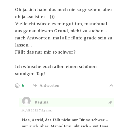
Oh ja…ich habe das noch nie so gesehen, aber
oh ja…so ist es :-)))
Vielleicht würde es mir gut tun, manchmal
aus genau diesem Grund, nicht zu suchen…
nach Antworten..mal alle fünfe grade sein zu
lassen…
Fällt das nur mir so schwer?
Ich wünsche euch allen einen schönen
sonnigen Tag!
6
Antworten
Regina
Antworten
16. Juli 2022 7:23 a.m.
Nee, Astrid, das fällt nicht nur Dir so schwer –
mir auch, aber: Mann/ Frau übt sich – gut Ding