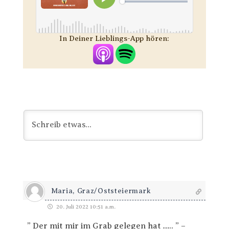
In Deiner Lieblings-App hören:
Maria, Graz/Oststeiermark
20. Juli 2022 10:51 a.m.
” Der mit mir im Grab gelegen hat ….. ” –