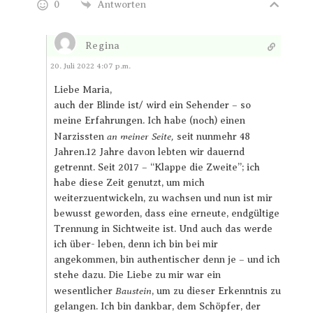
0
Antworten
Regina
Antworten
20. Juli 2022 4:07 p.m.
Liebe Maria,
auch der Blinde ist/ wird ein Sehender – so
meine Erfahrungen. Ich habe (noch) einen
an meiner Seite,
Narzissten
seit nunmehr 48
Jahren.12 Jahre davon lebten wir dauernd
getrennt. Seit 2017 – “Klappe die Zweite”; ich
habe diese Zeit genutzt, um mich
weiterzuentwickeln, zu wachsen und nun ist mir
bewusst geworden, dass eine erneute, endgültige
Trennung in Sichtweite ist. Und auch das werde
ich über- leben, denn ich bin bei mir
angekommen, bin authentischer denn je – und ich
stehe dazu. Die Liebe zu mir war ein
Baustein
wesentlicher
, um zu dieser Erkenntnis zu
gelangen. Ich bin dankbar, dem Schöpfer, der