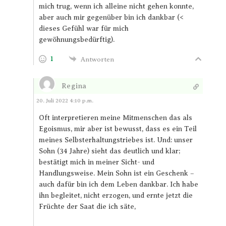
mich trug, wenn ich alleine nicht gehen konnte,
aber auch mir gegenüber bin ich dankbar (<
dieses Gefühl war für mich
gewöhnungsbedürftig).
1
Antworten
Regina
Antworten
20. Juli 2022 4:10 p.m.
Oft interpretieren meine Mitmenschen das als
Egoismus, mir aber ist bewusst, dass es ein Teil
meines Selbsterhaltungstriebes ist. Und: unser
Sohn (34 Jahre) sieht das deutlich und klar;
bestätigt mich in meiner Sicht- und
Handlungsweise. Mein Sohn ist ein Geschenk –
auch dafür bin ich dem Leben dankbar. Ich habe
ihn begleitet, nicht erzogen, und ernte jetzt die
Früchte der Saat die ich säte,