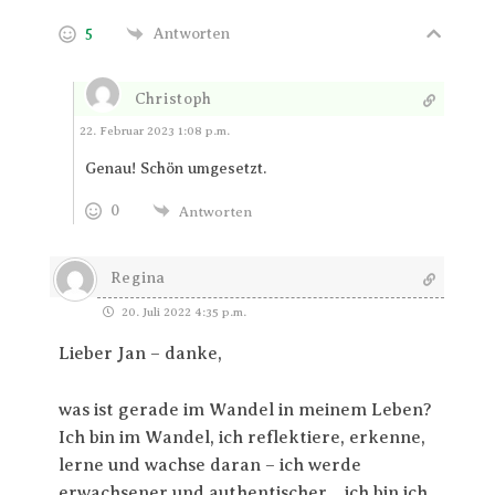
5
Antworten
Christoph
Antworten
22. Februar 2023 1:08 p.m.
Genau! Schön umgesetzt.
0
Antworten
Regina
20. Juli 2022 4:35 p.m.
Lieber Jan – danke,
was ist gerade im Wandel in meinem Leben?
Ich bin im Wandel, ich reflektiere, erkenne,
lerne und wachse daran – ich werde
erwachsener und authentischer… ich bin ich,