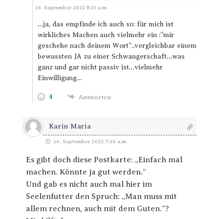
Antworten
16. September 2022 8:11 a.m.
…ja, das empfinde ich auch so: für mich ist
wirkliches Machen auch vielmehr ein :”mir
geschehe nach deinem Wort”..vergleichbar einem
bewussten JA zu einer Schwangerschaft…was
ganz und gar nicht passiv ist…vielmehr
Einwilligung…
4
Antworten
Karin Maria
16. September 2022 7:16 a.m.
Es gibt doch diese Postkarte: „Einfach mal
machen. Könnte ja gut werden.“
Und gab es nicht auch mal hier im
Seelenfutter den Spruch: „Man muss mit
allem rechnen, auch mit dem Guten.“?