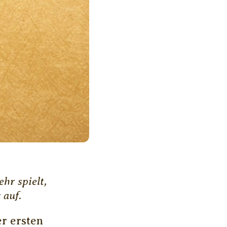
hr spielt,
 auf.
r ersten