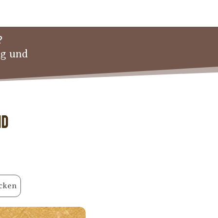
?
ng und
nd
cken