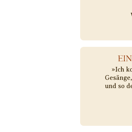
EI
»Ich k
Gesänge,
und so d