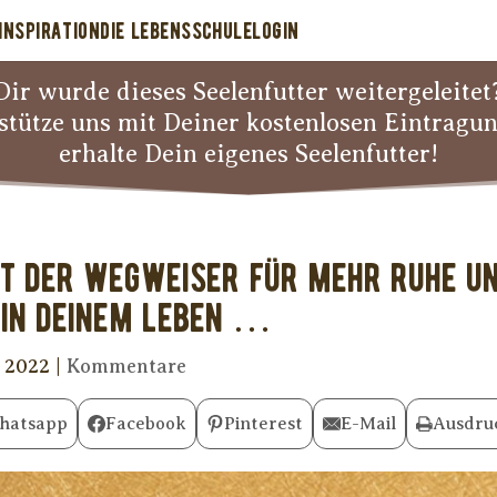
INSPIRATION
DIE LEBENSSCHULE
LOGIN
Dir wurde dieses Seelenfutter weitergeleitet
stütze uns mit Deiner kostenlosen Eintragu
erhalte Dein eigenes Seelenfutter!
ist der Wegweiser für mehr Ruhe u
 in Deinem Leben …
r 2022
|
Kommentare
hatsapp
Facebook
Pinterest
E-Mail
Ausdru