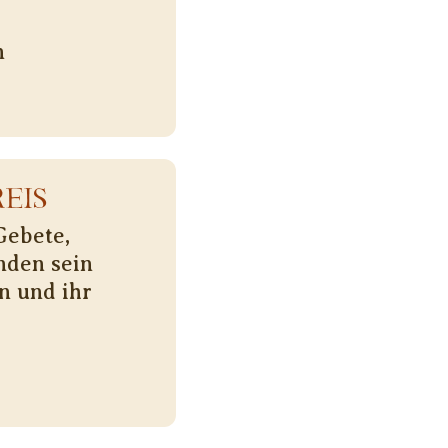
n
EIS
Gebete,
nden sein
n und ihr