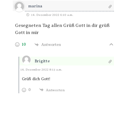
marina
14. Dezember 2022 6:10 a.m.
Gesegneten Tag allen Grüß Gott in dir grüß
Gott in mir
10
Antworten
Brigitte
Antworten
14. Dezember 2022 8:13 a.m.
Grüß dich Gott!
0
Antworten