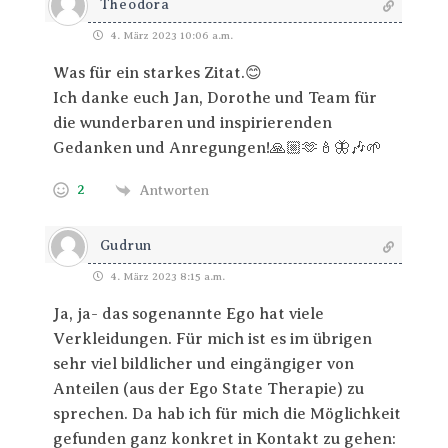
Theodora
4. März 2023 10:06 a.m.
Was für ein starkes Zitat.😊
Ich danke euch Jan, Dorothe und Team für
die wunderbaren und inspirierenden
Gedanken und Anregungen!🙏🏼🫶🕯🦋🎶🌱
2
Antworten
Gudrun
4. März 2023 8:15 a.m.
Ja, ja- das sogenannte Ego hat viele
Verkleidungen. Für mich ist es im übrigen
sehr viel bildlicher und eingängiger von
Anteilen (aus der Ego State Therapie) zu
sprechen. Da hab ich für mich die Möglichkeit
gefunden ganz konkret in Kontakt zu gehen: