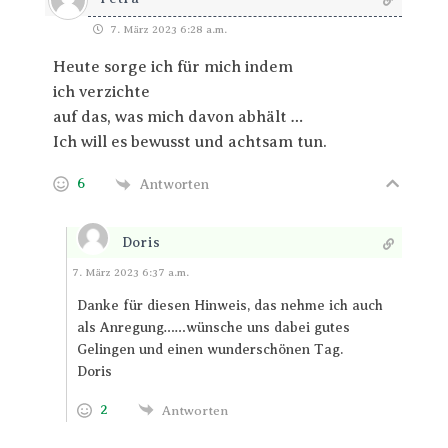
7. März 2023 6:28 a.m.
Heute sorge ich für mich indem
ich verzichte
auf das, was mich davon abhält …
Ich will es bewusst und achtsam tun.
6
Antworten
Doris
Antworten
7. März 2023 6:37 a.m.
Danke für diesen Hinweis, das nehme ich auch
als Anregung……wünsche uns dabei gutes
Gelingen und einen wunderschönen Tag.
Doris
2
Antworten