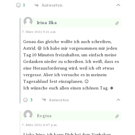
1
Antworten
Irina Ilka
Antworten
7. März 2023 9:31 a.m.
Genau das gleiche wollte ich auch schreiben,
Astrid. 😄 Ich habe mir vorgenommen mir jeden
Tag 10 Minuten freizuhalten, um einfach meine
Gedanken nieder zu schreiben. Ich weiß, dass es
eine Herausforderung wird, weil ich oft etwas
vergesse. Aber ich versuche es in meinem
Tagesablauf fest einzuplanen. 😉
Ich wünsche euch allen einen schönen Tag. 🍀
3
Antworten
Regina
Antworten
7. März 2023 4:47 p.m.
Liebe Irina, ich kann Dich bei dem Vorhaben,