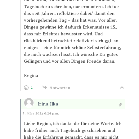
Tagebuch zu schreiben, nur ermuntern. Ich tue
das seit Jahren, reflektiere dabei/ damit den
vorhergehenden Tag – das hat was. Vor allen
Dingen gewinne ich dadurch Erkenntnisse i.S.,
dass mir Erlebtes bewusster wird. Und
rückblickend betrachtet relativiert sich ggf. so
einiges – eine für mich schöne Selbsterfahrung,
die mich wachsen lässt. Ich wünsche Dir gutes
Gelingen und vor allen Dingen Freude daran,
Regina
1
Antworten
Irina Ilka
Antworten
7. März 2023 6:24 p.m.
Liebe Regina, ich danke dir für deine Worte. Ich
habe früher auch Tagebuch geschrieben und
habe die Erfahrung gemacht, dass es mir nicht