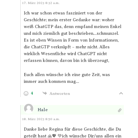
Antworten
17. März 2023 8:32 a.m.
Ich war schon etwas fasziniert von der
Geschichte; mein erster Gedanke war: woher
weiß ChatGTP das, denn empfand meinen Enkel
und mich ziemlich gut beschrieben…schmunzel.
Es ist eben Wissen in Form von Informationen,
die ChatGTP verknüpft – mehr nicht. Alles
wirklich Wesentliche wird ChatGPT nicht
erfassen können, davon bin ich überzeugt,
Euch allen wünsche ich eine gute Zeit, was
immer auch kommen mag…
4
Antworten
Hale
Antworten
18. März 2023 8:50 a.m.
Danke liebe Regina für diese Geschichte, die Du
geteilt hast 🙏💖 💚ich wünsche Dir/uns allen ein