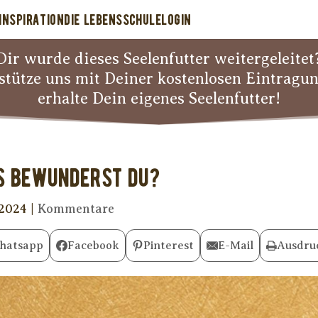
INSPIRATION
DIE LEBENSSCHULE
LOGIN
Dir wurde dieses Seelenfutter weitergeleitet
stütze uns mit Deiner kostenlosen Eintragu
erhalte Dein eigenes Seelenfutter!
s bewunderst Du?
 2024
|
Kommentare
hatsapp
Facebook
Pinterest
E-Mail
Ausdru