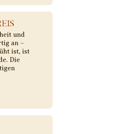
EIS
heit und
tig an –
t ist, ist
de. Die
tigen