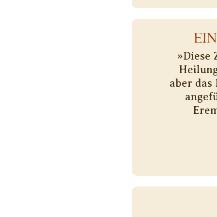
EI
»Diese 
Heilung
aber das 
angefü
Erem