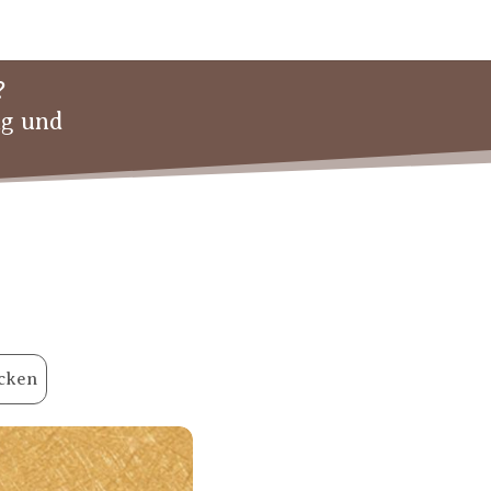
?
ng und
cken