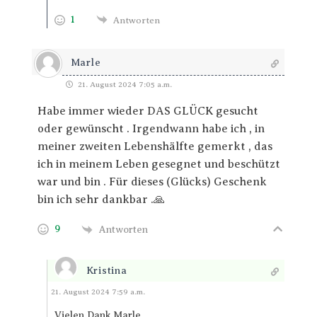
1
Antworten
Marle
21. August 2024 7:05 a.m.
Habe immer wieder DAS GLÜCK gesucht
oder gewünscht . Irgendwann habe ich , in
meiner zweiten Lebenshälfte gemerkt , das
ich in meinem Leben gesegnet und beschützt
war und bin . Für dieses (Glücks) Geschenk
bin ich sehr dankbar .🙏
9
Antworten
Kristina
Antworten
21. August 2024 7:59 a.m.
Vielen Dank,Marle.