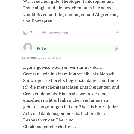
Wir brauchen gute Theologie, Philosophie und
Psychologie und die bestehen auch in Analyse
von Motiven und Begründungen und Abgrenzung
von Konzepten.
7
Antworten
Peter
Antworten
25. August 2024 11:18 a.m.
…ganz gewiss wachsen wir nur in / durch
Grenzen…wie in einem Mutterleib.. als Mensch
Sin wir per se bereits begrenzt…daher empfinde
ich die menschengemachten Entscheidungen und
Grenzen dann als Hindernis, wenn sie dem
einzelnen nicht erlauben über sie hinaus zu
gehen… angefangen bei der Ehe..bis hin zu jeder
Art von Glaubensgemeinschaft…bei allem
Respekt vor der Ehe ..und
Glaubensgemeinschaften…