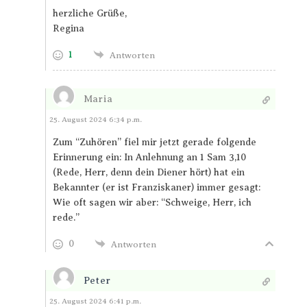
herzliche Grüße,
Regina
1
Antworten
Maria
Antworten
25. August 2024 6:34 p.m.
Zum “Zuhören” fiel mir jetzt gerade folgende
Erinnerung ein: In Anlehnung an 1 Sam 3,10
(Rede, Herr, denn dein Diener hört) hat ein
Bekannter (er ist Franziskaner) immer gesagt:
Wie oft sagen wir aber: “Schweige, Herr, ich
rede.”
0
Antworten
Peter
Antworten
25. August 2024 6:41 p.m.