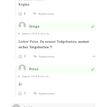
Regina
1
Antworten
Senga
Antworten
25. August 2024 6:46 p.m.
d
meinst
Lieber Peter, Du nennst To
geburten,
sicher To
geburten !?
t
0
Antworten
Peter
Antworten
25. August 2024 8:54 p.m.
👍
0
Antworten