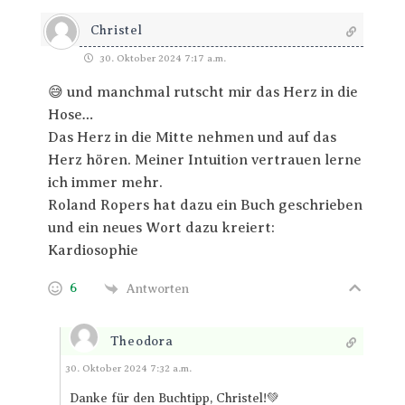
Christel
30. Oktober 2024 7:17 a.m.
😅 und manchmal rutscht mir das Herz in die
Hose…
Das Herz in die Mitte nehmen und auf das
Herz hören. Meiner Intuition vertrauen lerne
ich immer mehr.
Roland Ropers hat dazu ein Buch geschrieben
und ein neues Wort dazu kreiert:
Kardiosophie
6
Antworten
Theodora
Antworten
30. Oktober 2024 7:32 a.m.
Danke für den Buchtipp, Christel!💚