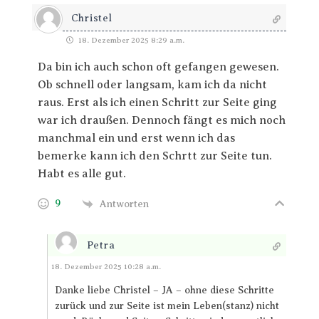
Christel
18. Dezember 2025 8:29 a.m.
Da bin ich auch schon oft gefangen gewesen.
Ob schnell oder langsam, kam ich da nicht
raus. Erst als ich einen Schritt zur Seite ging
war ich draußen. Dennoch fängt es mich noch
manchmal ein und erst wenn ich das
bemerke kann ich den Schrtt zur Seite tun.
Habt es alle gut.
9
Antworten
Petra
Antworten
18. Dezember 2025 10:28 a.m.
Danke liebe Christel – JA – ohne diese Schritte
zurück und zur Seite ist mein Leben(stanz) nicht