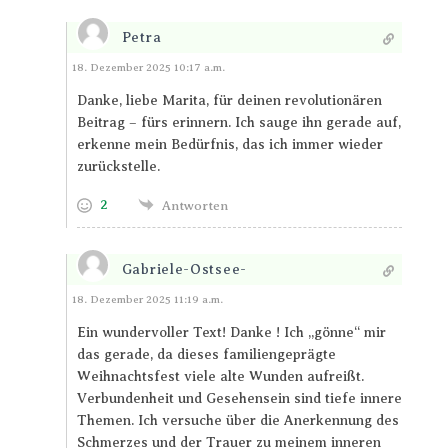
Petra
Antworten
18. Dezember 2025 10:17 a.m.
Danke, liebe Marita, für deinen revolutionären
Beitrag – fürs erinnern. Ich sauge ihn gerade auf,
erkenne mein Bedürfnis, das ich immer wieder
zurückstelle.
2
Antworten
Gabriele-Ostsee-
Antworten
18. Dezember 2025 11:19 a.m.
Ein wundervoller Text! Danke ! Ich „gönne“ mir
das gerade, da dieses familiengeprägte
Weihnachtsfest viele alte Wunden aufreißt.
Verbundenheit und Gesehensein sind tiefe innere
Themen. Ich versuche über die Anerkennung des
Schmerzes und der Trauer zu meinem inneren