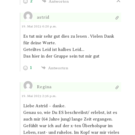
2
Antworten
astrid
Antworten
19. Mai 2023 6:20 p.m.
Es tut mir sehr gut dies zu lesen . Vielen Dank
für deine Worte.
Geteiltes Leid ist halbes Leid…
Das hier in der Gruppe sein tut mir gut
1
Antworten
Regina
Antworten
19. Mai 2023 2:36 p.m.
Liebe Astrid – danke.
Genau so, wie Du ES beschreibst/ erlebst, ist es
auch mir (64 Jahre jung) lange Zeit ergangen.
Gefühlt war ich auf der x-ten Überholspur im
Leben, rast- und ruhelos. Im Kopf war mir vieles