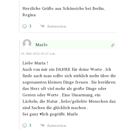
Herzliche Grüße aus Schöneiche bei Berlin,
Regina
3
Antworten
Marle
Antworten
19. Mai 2023 10:37 a.m.
Liebe Maria !
Auch von mir ein DANKE für deine Worte . Ich
finde auch man sollte sich wirklich mehr über die
sogenannten kleinen Dinge freuen . Sie berühren
das Herz oft viel mehr als große Dinge oder
Gesten oder Worte . Eine Umarmung, ein
Lächeln, die Natur , liebe/geliebte Menschen das
sind Sachen die glücklich machen .
Sei ganz ♥️lich gegrüßt. Marle
3
Antworten