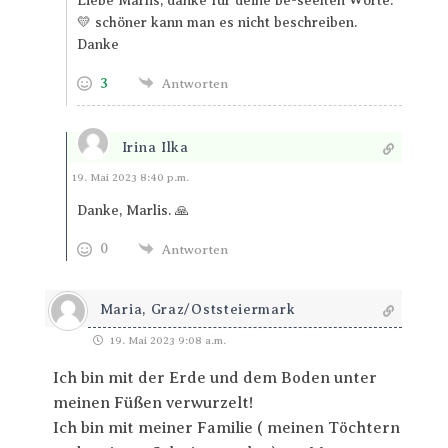
Liebe Marlis, danke für deine be-seelten Worte.
💛 schöner kann man es nicht beschreiben.
Danke
3
Antworten
Irina Ilka
Antworten
19. Mai 2023 8:40 p.m.
Danke, Marlis. 🙏
0
Antworten
Maria, Graz/Oststeiermark
19. Mai 2023 9:08 a.m.
Ich bin mit der Erde und dem Boden unter
meinen Füßen verwurzelt!
Ich bin mit meiner Familie ( meinen Töchtern