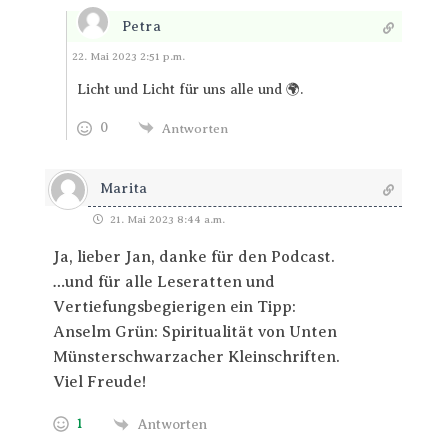
Petra
Antworten
22. Mai 2023 2:51 p.m.
Licht und Licht für uns alle und 🌍.
0
Antworten
Marita
21. Mai 2023 8:44 a.m.
Ja, lieber Jan, danke für den Podcast.
…und für alle Leseratten und
Vertiefungsbegierigen ein Tipp:
Anselm Grün: Spiritualität von Unten
Münsterschwarzacher Kleinschriften.
Viel Freude!
1
Antworten