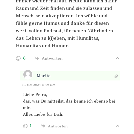
immer wieder mal auf. Heute kann ich dafür
Raum und Zeit finden und sie zulassen und
Mensch-sein akzeptieren. Ich wühle und
fühle gerne Humus und danke für diesen
wert-vollen Podcast, für neuen Nährboden
das Leben zu l(i)eben, mit Humilitas,
Humanitas und Humor.
6
Antworten
Marita
Antworten
21. Mai 2023 11:19 a.m.
Liebe Petra,
das, was Du mitteilst, das kenne ich ebenso bei
mir.
Alles Liebe für Dich.
1
Antworten