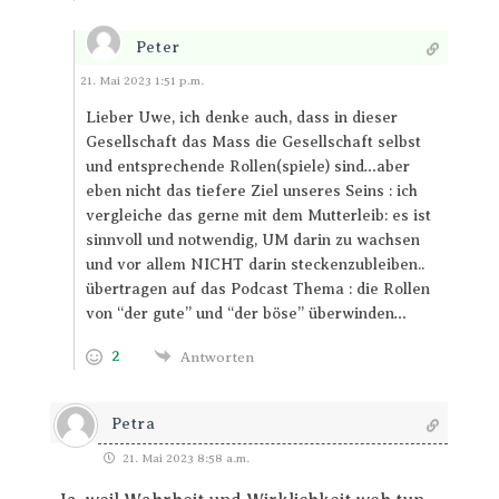
Peter
Antworten
21. Mai 2023 1:51 p.m.
Lieber Uwe, ich denke auch, dass in dieser
Gesellschaft das Mass die Gesellschaft selbst
und entsprechende Rollen(spiele) sind…aber
eben nicht das tiefere Ziel unseres Seins : ich
vergleiche das gerne mit dem Mutterleib: es ist
sinnvoll und notwendig, UM darin zu wachsen
und vor allem NICHT darin steckenzubleiben..
übertragen auf das Podcast Thema : die Rollen
von “der gute” und “der böse” überwinden…
2
Antworten
Petra
21. Mai 2023 8:58 a.m.