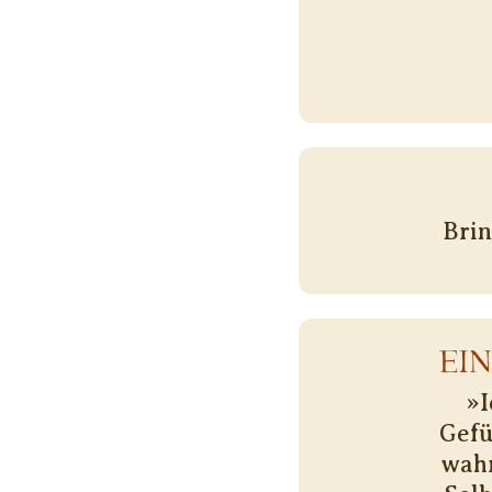
Brin
EI
»I
Gefü
wahr