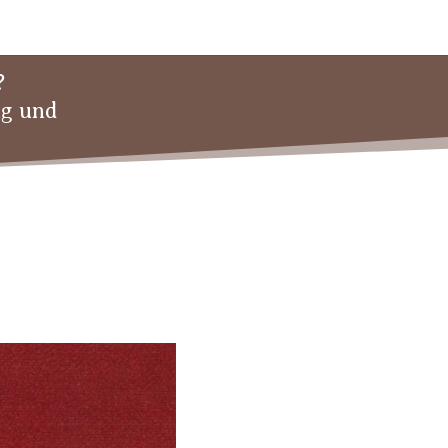
?
ng und