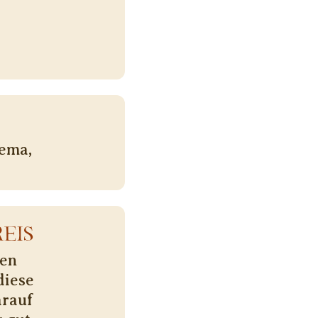
hema,
EIS
nen
diese
arauf