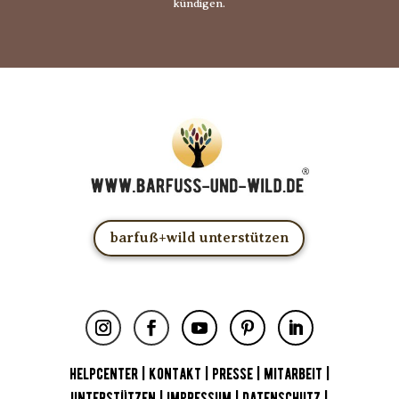
kündigen.
barfuß+wild unterstützen
HELPCENTER
|
KONTAKT
|
PRESSE
|
MITARBEIT
|
UNTERSTÜTZEN
|
IMPRESSUM
|
DATENSCHUTZ
|