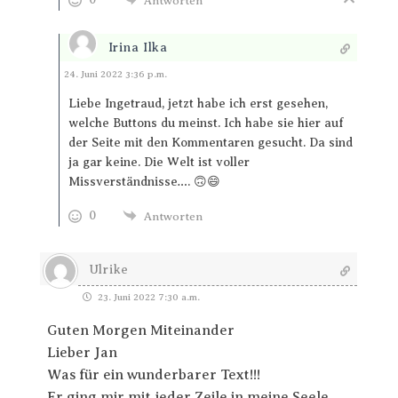
Antworten
Irina Ilka
Antworten
24. Juni 2022 3:36 p.m.
Liebe Ingetraud, jetzt habe ich erst gesehen,
welche Buttons du meinst. Ich habe sie hier auf
der Seite mit den Kommentaren gesucht. Da sind
ja gar keine. Die Welt ist voller
Missverständnisse…. 🙃😄
0
Antworten
Ulrike
23. Juni 2022 7:30 a.m.
Guten Morgen Miteinander
Lieber Jan
Was für ein wunderbarer Text!!!
Er ging mir mit jeder Zeile in meine Seele.