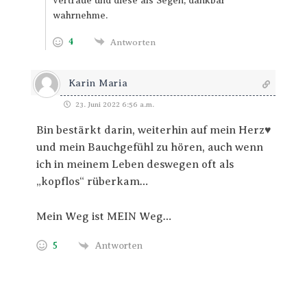
vertraue und diese als Segen, dankbar
wahrnehme.
4
Antworten
Karin Maria
23. Juni 2022 6:56 a.m.
Bin bestärkt darin, weiterhin auf mein Herz♥️
und mein Bauchgefühl zu hören, auch wenn
ich in meinem Leben deswegen oft als
„kopflos“ rüberkam…
Mein Weg ist MEIN Weg…
5
Antworten