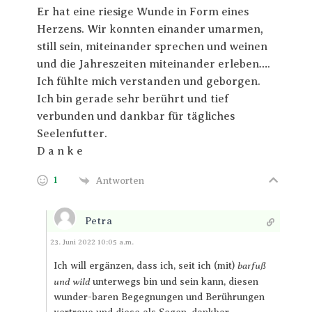
Er hat eine riesige Wunde in Form eines
Herzens. Wir konnten einander umarmen,
still sein, miteinander sprechen und weinen
und die Jahreszeiten miteinander erleben….
Ich fühlte mich verstanden und geborgen.
Ich bin gerade sehr berührt und tief
verbunden und dankbar für tägliches
Seelenfutter.
D a n k e
1
Antworten
Petra
Antworten
23. Juni 2022 10:05 a.m.
barfuß
Ich will ergänzen, dass ich, seit ich (mit)
und wild
unterwegs bin und sein kann, diesen
wunder-baren Begegnungen und Berührungen