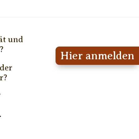
ät und
?
Hier anmelden
 der
r?
?
.