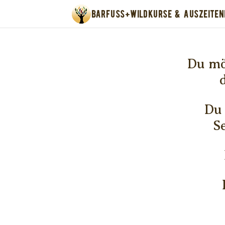
BARFUSS+WILD
KURSE & AUSZEITEN
Du mö
Du 
S