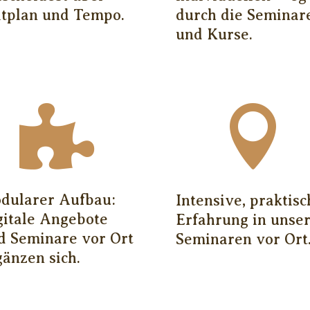
itplan und Tempo.
durch die Seminar
und Kurse.


dularer Aufbau:
Intensive, praktisc
gitale Angebote
Erfahrung in unse
d Seminare vor Ort
Seminaren vor Ort
gänzen sich.