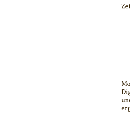
Ze
Mo
Di
un
er